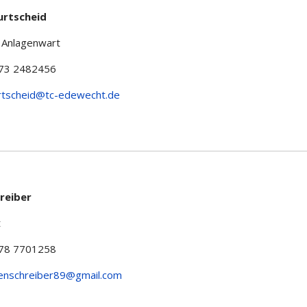
rtscheid
 Anlagenwart
173 2482456
rtscheid@tc-edewecht.de
reiber
t
178 7701258
enschreiber89@gmail.com