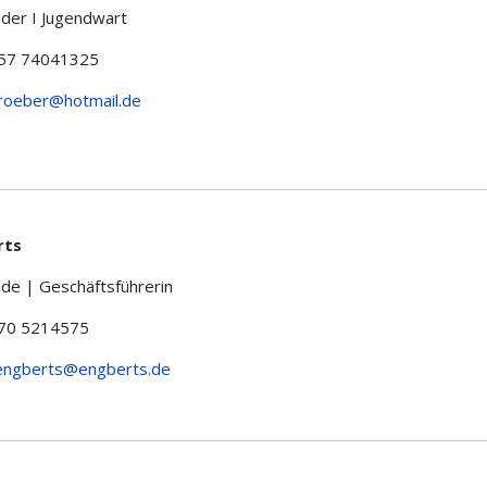
der I Jugendwart
157 74041325
roeber@hotmail.de
rts
de | Geschäftsführerin
170 5214575
engberts@engberts.de